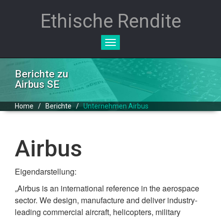
Ethische Rendite
Toggle
navigation
Berichte zu
Airbus SE
Home
/
Berichte
/
Unternehmen Airbus
Airbus
Eigendarstellung:
„Airbus is an international reference in the aerospace
sector. We design, manufacture and deliver industry-
leading commercial aircraft, helicopters, military