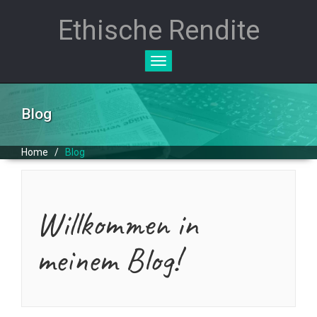
Ethische Rendite
Toggle
navigation
Blog
Home
/
Blog
Willkommen in
meinem Blog!