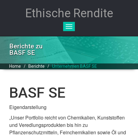
Ethische Rendite
Toggle
navigation
Berichte zu
BASF SE
Home
/
Berichte
/
Unternehmen BASF SE
BASF SE
Eigendarstellung
„Unser Portfolio reicht von Chemikalien, Kunststoffen
und Veredlungsprodukten bis hin zu
Pflanzenschutzmitteln, Feinchemikalien sowie Öl und