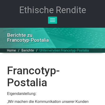
Ethische Rendite
Toggle
navigation
Berichte zu
Francotyp-Postalia
Home
/
Berichte
/
Unternehmen Francotyp-Postalia
Francotyp-
Postalia
Eigendarstellung:
„Wir machen die Kommunikation unserer Kunden