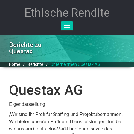
Ethische Rendite
Toggle
navigation
Berichte zu
Questax
Home
/
Berichte
/
Unternehmen Questax AG
Questax AG
Eigendarstellung
„Wir sind Ihr Profi für Staffing und Projektübernahmen.
Wir bieten unseren Partnern Dienstleistungen, für die
wir uns am Contractor-Markt bedienen sowie das