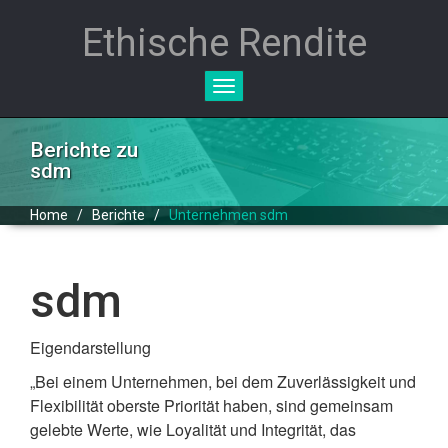
Ethische Rendite
Toggle
navigation
Berichte zu
sdm
Home
/
Berichte
/
Unternehmen sdm
sdm
Eigendarstellung
„Bei einem Unternehmen, bei dem Zuverlässigkeit und
Flexibilität oberste Priorität haben, sind gemeinsam
gelebte Werte, wie Loyalität und Integrität, das