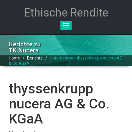
Ethische Rendite
Toggle
navigation
Berichte zu
TK Nucera
Home
/
Berichte
/
Unternehmen thyssenkrupp nucera AG
& Co. KGaA
thyssenkrupp
nucera AG & Co.
KGaA