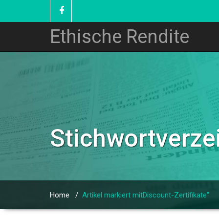
Ethische Rendite
Stichwortverzei
Home
/
Artikel markiert mitDiscount-Zertifikate"