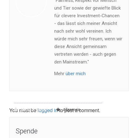
"Fairness, Respekt vor Mensch
und Tier sowie der gewiefte Blick
für clevere Investment-Chancen
- das lässt sich meiner Ansicht
nach sehr wohl vereinen. Ich
würde mich sehr freuen, wenn wir
diese Ansicht gemeinsam
vertreten werden - auch gegen
den Mainstream."
Mehr
über mich
You must be
logged in
to post a comment.
Michael Vaupel
Allgemein
Spende