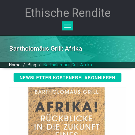
Ethische Rendite
Toggle
navigation
Bartholomäus Grill: Afrika
Home
/
Blog
/
Bartholomäus Grill: Afrika
NEWSLETTER KOSTENFREI ABONNIEREN