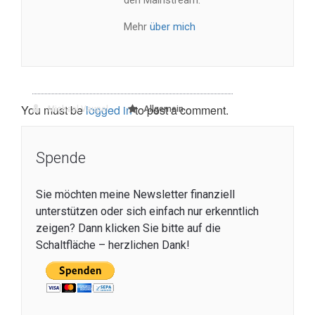
Mehr
über mich
You must be
logged in
to post a comment.
Michael Vaupel
Allgemein
Spende
Sie möchten meine Newsletter finanziell
unterstützen oder sich einfach nur erkenntlich
zeigen? Dann klicken Sie bitte auf die
Schaltfläche – herzlichen Dank!