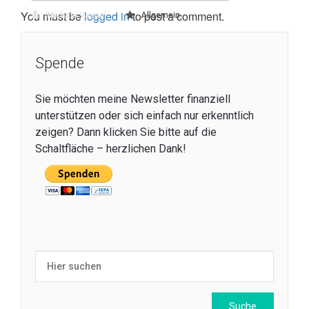
You must be
logged in
to post a comment.
Michael Vaupel
Allgemein
Spende
Sie möchten meine Newsletter finanziell
unterstützen oder sich einfach nur erkenntlich
zeigen? Dann klicken Sie bitte auf die
Schaltfläche – herzlichen Dank!