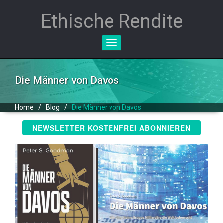
Ethische Rendite
Toggle
navigation
Die Männer von Davos
Home
/
Blog
/
Die Männer von Davos
NEWSLETTER KOSTENFREI ABONNIEREN