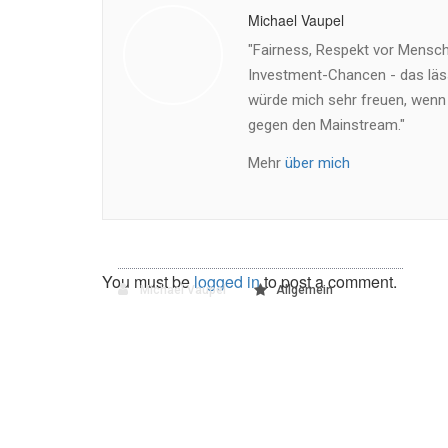
Michael Vaupel
"Fairness, Respekt vor Mensch 
Investment-Chancen - das läss
würde mich sehr freuen, wenn
gegen den Mainstream."
Mehr
über mich
You must be
logged in
to post a comment.
Michael Vaupel
Allgemein