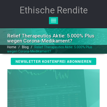
Ethische Rendite
Toggle
navigation
Relief Therapeutics Aktie: 5.000% Plus
wegen Corona-Medikament?
Home
/
Blog
/
Relief Therapeutics Aktie: 5.000% Plus
wegen Corona-Medikament?
NEWSLETTER KOSTENFREI ABONNIEREN