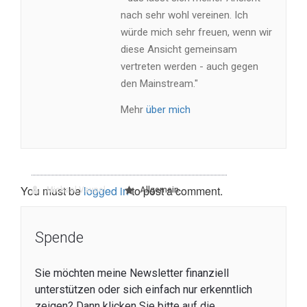
nach sehr wohl vereinen. Ich
würde mich sehr freuen, wenn wir
diese Ansicht gemeinsam
vertreten werden - auch gegen
den Mainstream."
Mehr
über mich
You must be
logged in
to post a comment.
Michael Vaupel
Allgemein
Spende
Sie möchten meine Newsletter finanziell
unterstützen oder sich einfach nur erkenntlich
zeigen? Dann klicken Sie bitte auf die