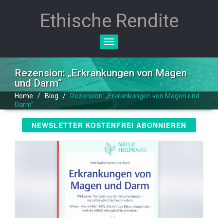
Ethische Rendite
Toggle
navigation
Rezension: „Erkrankungen von Magen
und Darm“
Home
/
Blog
/
Rezension: „Erkrankungen von Magen und
Darm“
NEWSLETTER KOSTENFREI ABONNIEREN