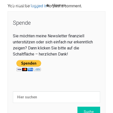
You must be
logged in
to post a comment.
Michael Vaupel
Allgemein
Spende
Sie möchten meine Newsletter finanziell
unterstützen oder sich einfach nur erkenntlich
zeigen? Dann klicken Sie bitte auf die
Schaltfläche – herzlichen Dank!