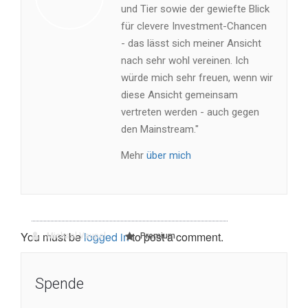
und Tier sowie der gewiefte Blick
für clevere Investment-Chancen
- das lässt sich meiner Ansicht
nach sehr wohl vereinen. Ich
würde mich sehr freuen, wenn wir
diese Ansicht gemeinsam
vertreten werden - auch gegen
den Mainstream."
Mehr
über mich
You must be
logged in
to post a comment.
Michael Vaupel
Premium
Spende