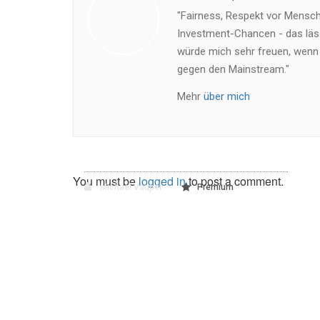
"Fairness, Respekt vor Mensch 
Investment-Chancen - das läss
würde mich sehr freuen, wenn
gegen den Mainstream."
Mehr
über mich
You must be
logged in
to post a comment.
Michael Vaupel
Premium