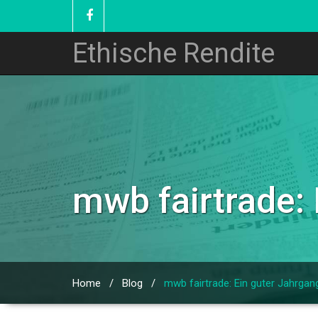
Ethische Rendite
mwb fairtrade:
Home
/
Blog
/
mwb fairtrade: Ein guter Jahrgan