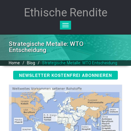
Ethische Rendite
Toggle
navigation
Strategische Metalle: WTO
Entscheidung
Home
/
Blog
/
Strategische Metalle: WTO Entscheidung
NEWSLETTER KOSTENFREI ABONNIEREN