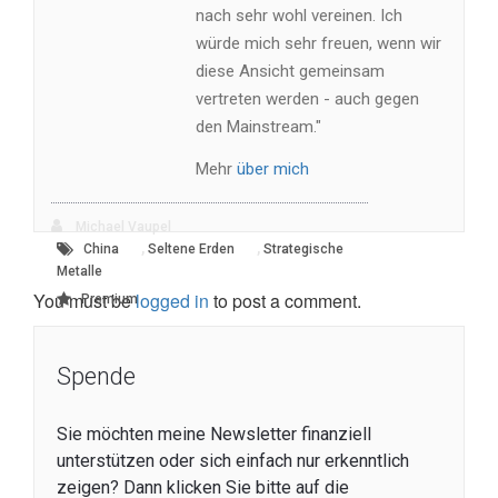
nach sehr wohl vereinen. Ich
würde mich sehr freuen, wenn wir
diese Ansicht gemeinsam
vertreten werden - auch gegen
den Mainstream."
Mehr
über mich
Michael Vaupel
,
,
China
Seltene Erden
Strategische
Metalle
You must be
logged in
to post a comment.
Premium
Spende
Sie möchten meine Newsletter finanziell
unterstützen oder sich einfach nur erkenntlich
zeigen? Dann klicken Sie bitte auf die