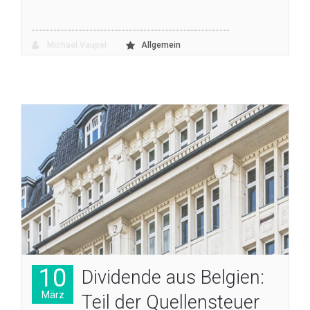
Michael Vaupel
Allgemein
10
Dividende aus Belgien:
März
Teil der Quellensteuer