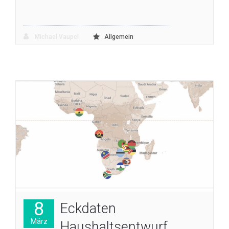
Michael Vaupel
Allgemein
8
Eckdaten
März
Haushaltsentwurf