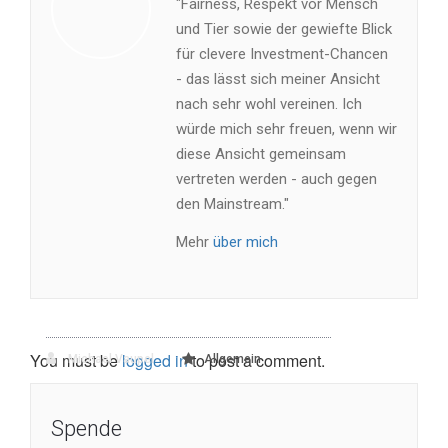
"Fairness, Respekt vor Mensch
und Tier sowie der gewiefte Blick
für clevere Investment-Chancen
- das lässt sich meiner Ansicht
nach sehr wohl vereinen. Ich
würde mich sehr freuen, wenn wir
diese Ansicht gemeinsam
vertreten werden - auch gegen
den Mainstream."
Mehr
über mich
You must be
logged in
to post a comment.
Michael Vaupel
Allgemein
Spende