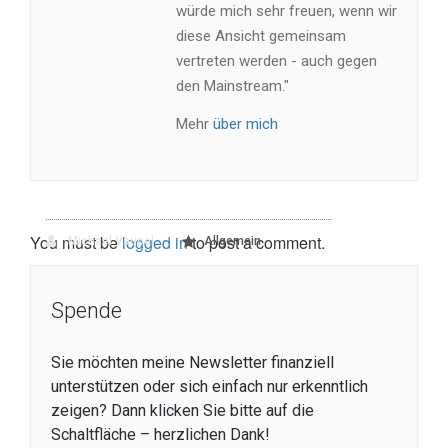
würde mich sehr freuen, wenn wir
diese Ansicht gemeinsam
vertreten werden - auch gegen
den Mainstream."
Mehr
über mich
You must be
logged in
to post a comment.
Michael Vaupel
Allgemein
Spende
Sie möchten meine Newsletter finanziell
unterstützen oder sich einfach nur erkenntlich
zeigen? Dann klicken Sie bitte auf die
Schaltfläche – herzlichen Dank!