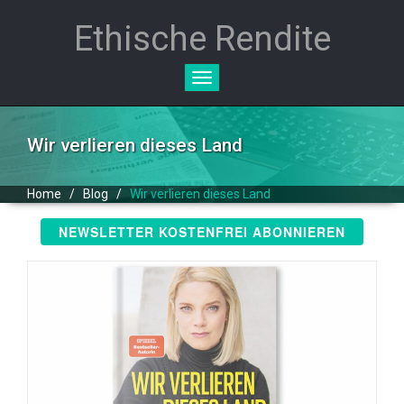
Ethische Rendite
Toggle
navigation
Wir verlieren dieses Land
Home
/
Blog
/
Wir verlieren dieses Land
NEWSLETTER KOSTENFREI ABONNIEREN