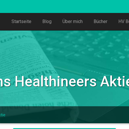
Startseite
Blog
Über mich
Bücher
HV B
s Healthineers Akti
tie