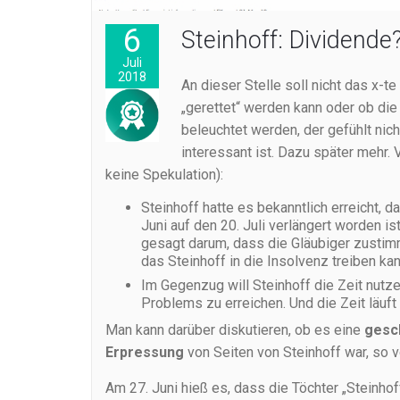
6
Steinhoff: Dividende?
Juli
2018
An dieser Stelle soll nicht das x-t
„gerettet“ werden kann oder ob die
beleuchtet werden, der gefühlt nic
interessant ist. Dazu später mehr.
keine Spekulation):
Steinhoff hatte es bekanntlich erreicht, d
Juni auf den 20. Juli verlängert worden is
gesagt darum, dass die Gläubiger zustimm
das Steinhoff in die Insolvenz treiben kan
Im Gegenzug will Steinhoff die Zeit nutz
Problems zu erreichen. Und die Zeit läuft
Man kann darüber diskutieren, ob es eine
gesch
Erpressung
von Seiten von Steinhoff war, so 
Am 27. Juni hieß es, dass die Töchter „Steinho