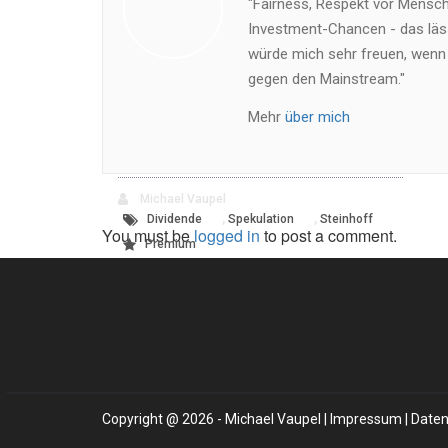
"Fairness, Respekt vor Mensch 
Investment-Chancen - das läss
würde mich sehr freuen, wenn
gegen den Mainstream."
Mehr
über mich
Michael Vaupel
,
,
Dividende
Spekulation
Steinhoff
You must be
logged in
to post a comment.
Premium
Copyright @ 2026 - Michael Vaupel |
Impressum
|
Daten