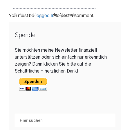
You must be
logged in
to post a comment.
Michael Vaupel
Allgemein
Spende
Sie möchten meine Newsletter finanziell
unterstützen oder sich einfach nur erkenntlich
zeigen? Dann klicken Sie bitte auf die
Schaltfläche – herzlichen Dank!