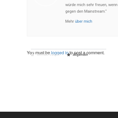
würde mich sehr freuen, wenn
gegen den Mainstream."
Mehr
über mich
You must be
logged in
to post a comment.
Michael Vaupel
Allgemein