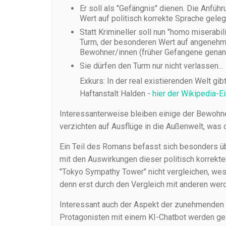
Er soll als "Gefängnis" dienen. Die Anfüh
Wert auf politisch korrekte Sprache geleg
Statt Krimineller soll nun "homo miserabi
Turm, der besonderen Wert auf angenehme
Bewohner/innen (früher Gefangene genann
Sie dürfen den Turm nur nicht verlassen...
Exkurs: In der real existierenden Welt gi
Haftanstalt Halden -
hier der Wikipedia-E
Interessanterweise bleiben einige der Bewohner
verzichten auf Ausflüge in die Außenwelt, was 
Ein Teil des Romans befasst sich besonders ü
mit den Auswirkungen dieser politisch korrekte
"Tokyo Sympathy Tower" nicht vergleichen, wesh
denn erst durch den Vergleich mit anderen werd
Interessant auch der Aspekt der zunehmenden
Protagonisten mit einem KI-Chatbot werden ges