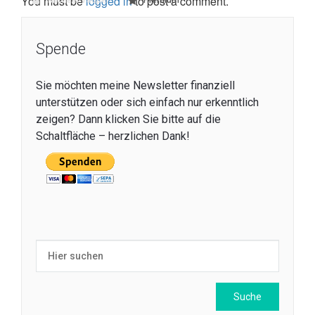
You must be
logged in
to post a comment.
Michael Vaupel
Premium
Spende
Sie möchten meine Newsletter finanziell
unterstützen oder sich einfach nur erkenntlich
zeigen? Dann klicken Sie bitte auf die
Schaltfläche – herzlichen Dank!