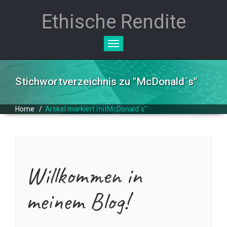
Ethische Rendite
Toggle
navigation
Stichwortverzeichnis zu "
McDonald´s
"
Home
/
Artikel markiert mitMcDonald´s"
Willkommen in
meinem Blog!