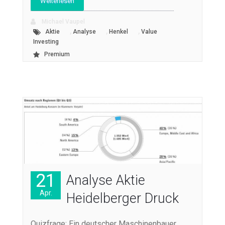
Weiterlesen
Michael Vaupel
,
,
,
Aktie
Analyse
Henkel
Value
Investing
Premium
21
Analyse Aktie
Apr.
Heidelberger Druck
Quizfrage: Ein deutscher Maschinenbauer,