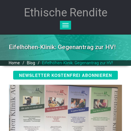
Ethische Rendite
Toggle
navigation
Eifelhöhen-Klinik: Gegenantrag zur HV!
Home
/
Blog
/
Eifelhöhen-Klinik: Gegenantrag zur HV!
NEWSLETTER KOSTENFREI ABONNIEREN