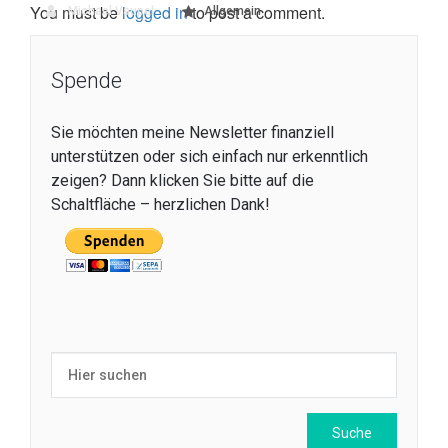
You must be
logged in
to post a comment.
Michael Vaupel
Allgemein
Spende
Sie möchten meine Newsletter finanziell
unterstützen oder sich einfach nur erkenntlich
zeigen? Dann klicken Sie bitte auf die
Schaltfläche – herzlichen Dank!