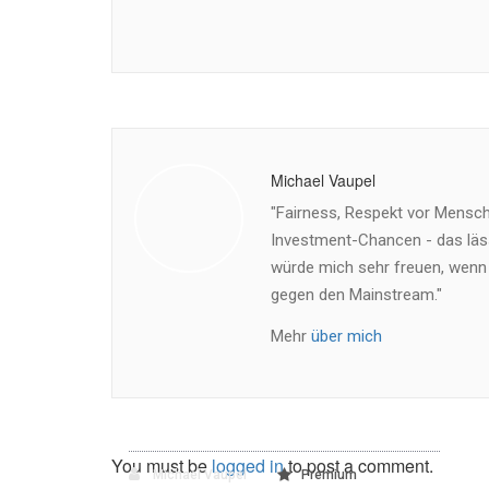
Michael Vaupel
"Fairness, Respekt vor Mensch 
Investment-Chancen - das läss
würde mich sehr freuen, wenn
gegen den Mainstream."
Mehr
über mich
You must be
logged in
to post a comment.
Michael Vaupel
Premium