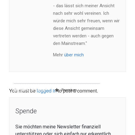
- das lässt sich meiner Ansicht
nach sehr wohl vereinen. Ich
würde mich sehr freuen, wenn wir
diese Ansicht gemeinsam
vertreten werden - auch gegen
den Mainstream."
Mehr
über mich
You must be
logged in
to post a comment.
Michael Vaupel
Premium
Spende
Sie möchten meine Newsletter finanziell
unterstützen oder sich einfach nur erkenntlich