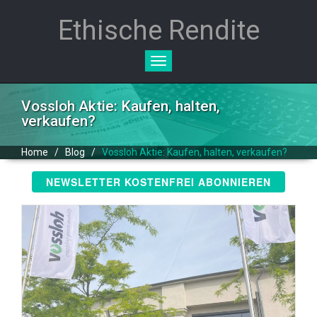
Ethische Rendite
Toggle
navigation
Vossloh Aktie: Kaufen, halten,
verkaufen?
Home
/
Blog
/
Vossloh Aktie: Kaufen, halten, verkaufen?
NEWSLETTER KOSTENFREI ABONNIEREN