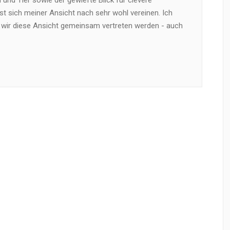
und Tier sowie der gewiefte Blick für clevere
t sich meiner Ansicht nach sehr wohl vereinen. Ich
 wir diese Ansicht gemeinsam vertreten werden - auch