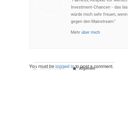
"Fairness, Respekt vor Mensch 
Investment-Chancen - das läss
würde mich sehr freuen, wenn
gegen den Mainstream."
Mehr
über mich
You must be
logged in
to post a comment.
Michael Vaupel
Allgemein