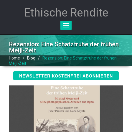
Ethische Rendite
Toggle
navigation
Rezension: Eine Schatztruhe der frühen
Meiji-Zeit
Home
/
Blog
/
Rezension: Eine Schatztruhe der frühen
Meiji-Zeit
NEWSLETTER KOSTENFREI ABONNIEREN