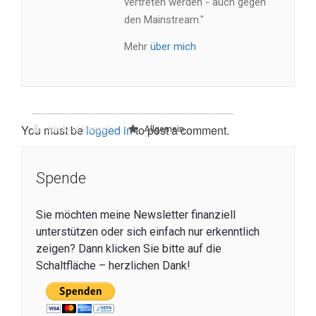
vertreten werden - auch gegen
den Mainstream."
Mehr
über mich
You must be
logged in
to post a comment.
Michael Vaupel
Allgemein
Spende
Sie möchten meine Newsletter finanziell
unterstützen oder sich einfach nur erkenntlich
zeigen? Dann klicken Sie bitte auf die
Schaltfläche – herzlichen Dank!