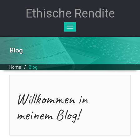
Ethische Rendite
Toggle
navigation
Blog
Home
/
Blog
Willkommen in
meinem Blog!