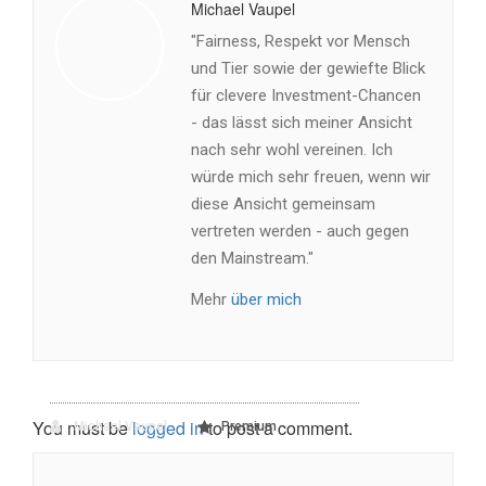
Michael Vaupel
"Fairness, Respekt vor Mensch
und Tier sowie der gewiefte Blick
für clevere Investment-Chancen
- das lässt sich meiner Ansicht
nach sehr wohl vereinen. Ich
würde mich sehr freuen, wenn wir
diese Ansicht gemeinsam
vertreten werden - auch gegen
den Mainstream."
Mehr
über mich
You must be
logged in
to post a comment.
Michael Vaupel
Premium