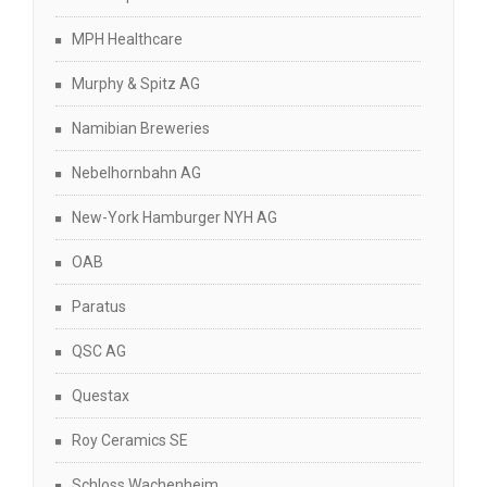
MPH Healthcare
Murphy & Spitz AG
Namibian Breweries
Nebelhornbahn AG
New-York Hamburger NYH AG
OAB
Paratus
QSC AG
Questax
Roy Ceramics SE
Schloss Wachenheim