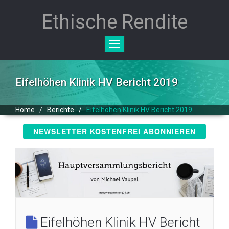
Ethische Rendite
Toggle
navigation
Eifelhöhen Klinik HV Bericht 2019
Home
/
Berichte
/
Eifelhöhen Klinik HV Bericht 2019
NEWSLETTER KOSTENFREI ABONNIEREN
Eifelhöhen Klinik HV Bericht