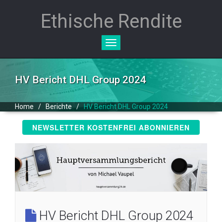
Ethische Rendite
Toggle
navigation
HV Bericht DHL Group 2024
Home
/
Berichte
/
HV Bericht DHL Group 2024
NEWSLETTER KOSTENFREI ABONNIEREN
HV Bericht DHL Group 2024