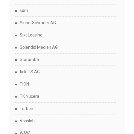
sdm
SinnerSchrader AG
Sixt Leasing
Splendid Medien AG
Staramba
tick-TS AG
TION
TK Nucera
Turbon
Vossloh
W&W