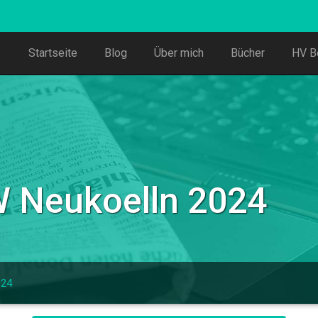
Startseite
Blog
Über mich
Bücher
HV B
W Neukoelln 2024
024