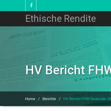
Ethische Rendite
HV Bericht FH
Home
/
Berichte
/
HV Bericht FHW Neukoelln 2