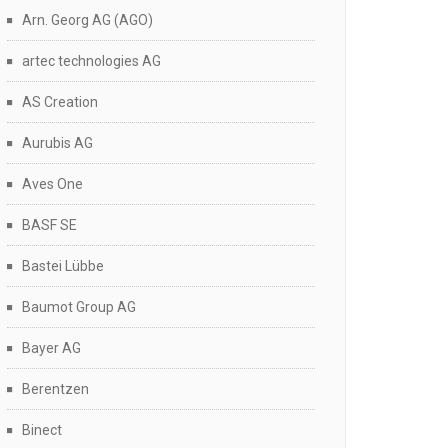
Arn. Georg AG (AGO)
artec technologies AG
AS Creation
Aurubis AG
Aves One
BASF SE
Bastei Lübbe
Baumot Group AG
Bayer AG
Berentzen
Binect