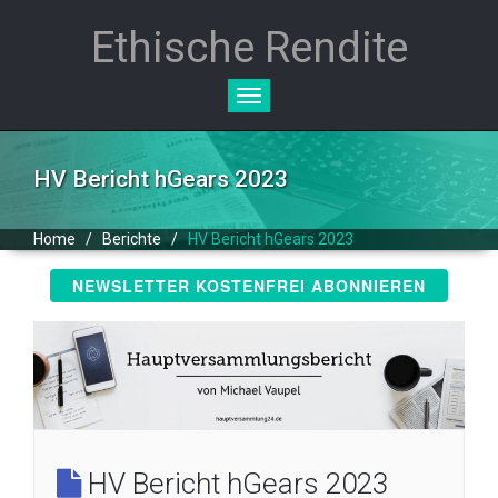
Ethische Rendite
Toggle
navigation
HV Bericht hGears 2023
Home
/
Berichte
/
HV Bericht hGears 2023
NEWSLETTER KOSTENFREI ABONNIEREN
HV Bericht hGears 2023