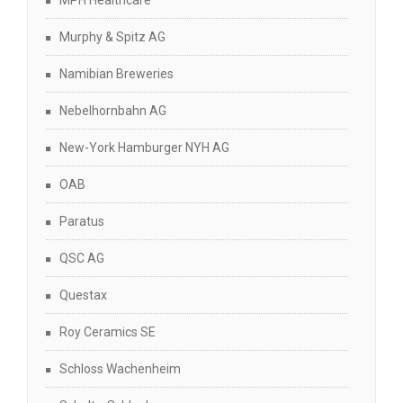
MPH Healthcare
Murphy & Spitz AG
Namibian Breweries
Nebelhornbahn AG
New-York Hamburger NYH AG
OAB
Paratus
QSC AG
Questax
Roy Ceramics SE
Schloss Wachenheim