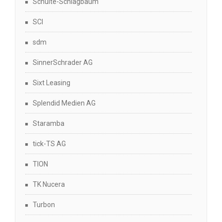
Schulte-Schlagbaum
SCI
sdm
SinnerSchrader AG
Sixt Leasing
Splendid Medien AG
Staramba
tick-TS AG
TION
TK Nucera
Turbon