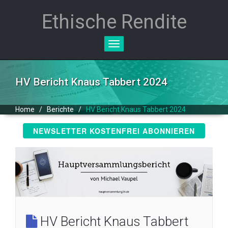
Ethische Rendite
Toggle
navigation
HV Bericht Knaus Tabbert 2024
Home
/
Berichte
/
HV Bericht Knaus Tabbert 2024
NEWSLETTER KOSTENFREI ABONNIEREN
HV Bericht Knaus Tabbert