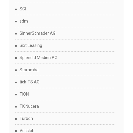
SCI
sdm
SinnerSchrader AG
Sixt Leasing
Splendid Medien AG
Staramba
tick-TS AG
TION
TK Nucera
Turbon
Vossloh