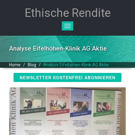
Ethische Rendite
Toggle
navigation
Analyse Eifelhöhen-Klinik AG Aktie
Home
/
Blog
/
Analyse Eifelhöhen-Klinik AG Aktie
NEWSLETTER KOSTENFREI ABONNIEREN