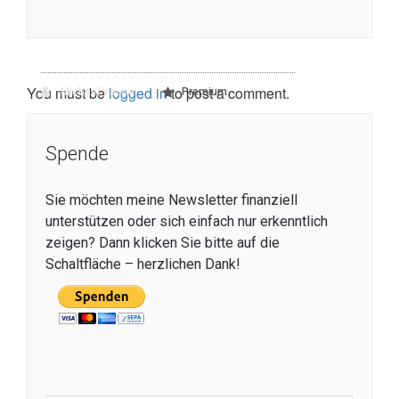
You must be
logged in
to post a comment.
Michael Vaupel
Premium
Spende
Sie möchten meine Newsletter finanziell
unterstützen oder sich einfach nur erkenntlich
zeigen? Dann klicken Sie bitte auf die
Schaltfläche – herzlichen Dank!