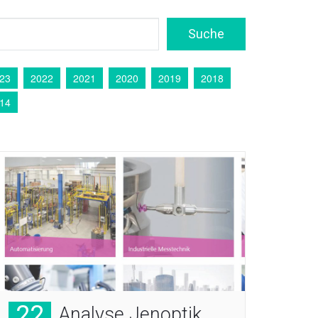
23
2022
2021
2020
2019
2018
14
22
Analyse Jenoptik