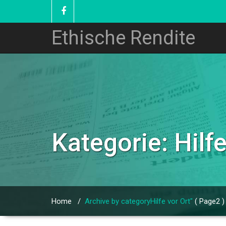
Ethische Rendite
Kategorie: Hilfe
Home
/
Archive by categoryHilfe vor Ort"
( Page2 )