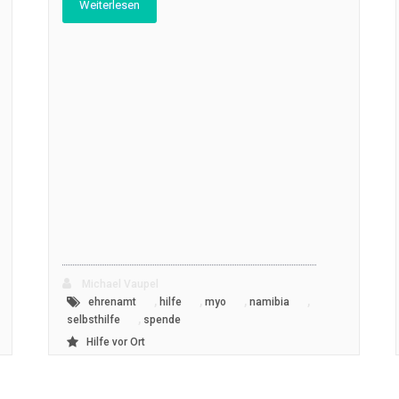
Weiterlesen
Michael Vaupel
,
,
,
,
ehrenamt
hilfe
myo
namibia
,
selbsthilfe
spende
Hilfe vor Ort