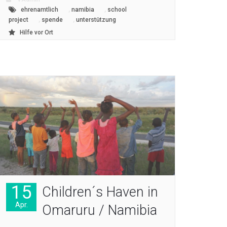
,
,
ehrenamtlich
namibia
school
,
,
project
spende
unterstützung
Hilfe vor Ort
15
Children´s Haven in
Apr.
Omaruru / Namibia