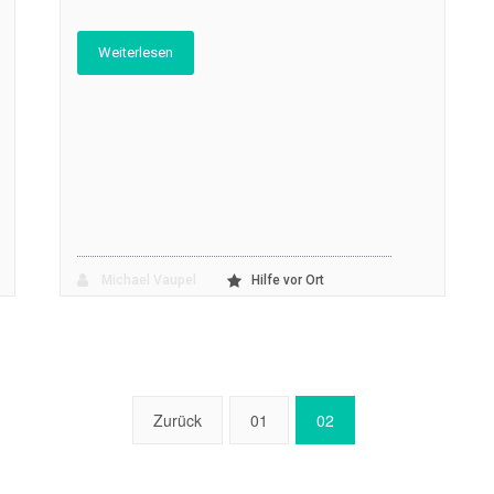
Weiterlesen
Michael Vaupel
Hilfe vor Ort
Zurück
01
02