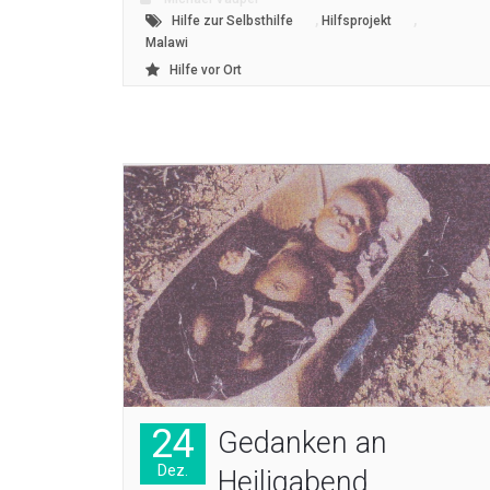
,
,
Hilfe zur Selbsthilfe
Hilfsprojekt
Malawi
Hilfe vor Ort
24
Gedanken an
Dez.
Heiligabend